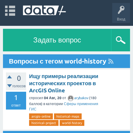
Вход
Задать вопрос
Вопросы с тегом world-history
Ищу примеры реализации
0
исторических проектов в
голосов
ArcGIS Online
1
спросил
04 Авг, 20
от
arybakov
(
180
баллов)
в категории
Сферы применения
ответ
ГИС
arcgis-online
historical-maps
histirical-project
world-history