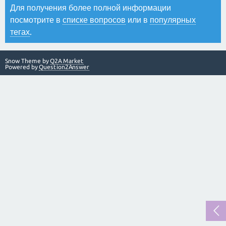
Для получения более полной информации
посмотрите в
списке вопросов
или в
популярных
тегах
.
Snow Theme by
Q2A Market
Powered by
Question2Answer