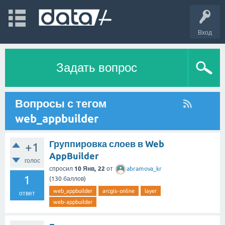
Вход
Задать вопрос
Вопросы с тегом
web_appbuilder
Группировка слоев в Web
+1
AppBuilder
голос
спросил
10 Янв, 22
от
abramova_kr
1
(
130
баллов)
web_appbuilder
arcgis-online
layer
ответ
web-appbuilder