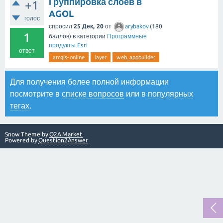
Группировка слоев в
+1
AGOL
голос
спросил
25 Дек, 20
от
arybakov
(
180
1
баллов)
в категории
Программные
продукты Esri
ответ
arcgis-online
layer
web_appbuilder
Для получения более полной информации
посмотрите в
списке вопросов
или в
популярных
тегах
.
Snow Theme by
Q2A Market
Powered by
Question2Answer