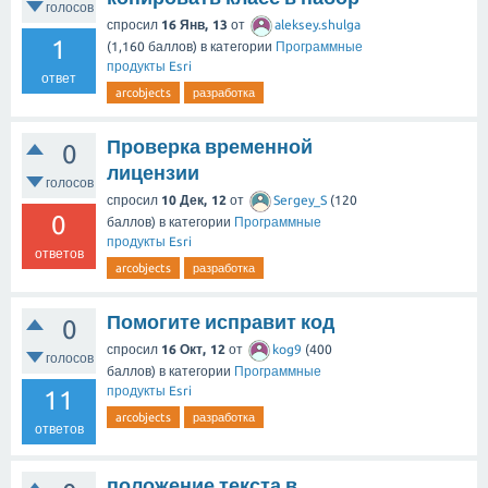
голосов
спросил
16 Янв, 13
от
aleksey.shulga
1
(
1,160
баллов)
в категории
Программные
продукты Esri
ответ
arcobjects
разработка
Проверка временной
0
лицензии
голосов
спросил
10 Дек, 12
от
Sergey_S
(
120
0
баллов)
в категории
Программные
продукты Esri
ответов
arcobjects
разработка
Помогите исправит код
0
спросил
16 Окт, 12
от
kog9
(
400
голосов
баллов)
в категории
Программные
продукты Esri
11
arcobjects
разработка
ответов
положение текста в