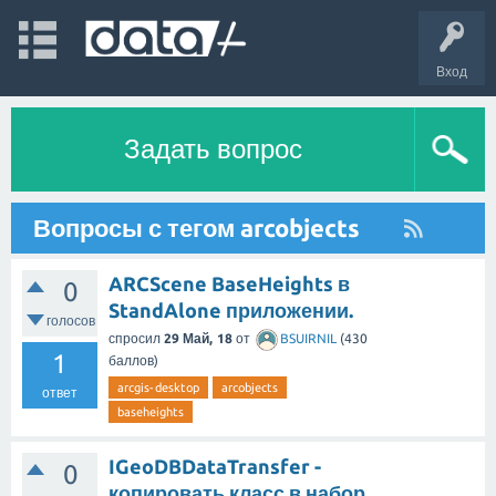
Вход
Задать вопрос
Вопросы с тегом arcobjects
ARCScene BaseHeights в
0
StandAlone приложении.
голосов
спросил
29 Май, 18
от
BSUIRNIL
(
430
1
баллов)
arcgis-desktop
arcobjects
ответ
baseheights
IGeoDBDataTransfer -
0
копировать класс в набор