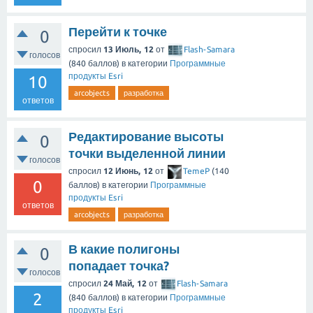
Перейти к точке
0
спросил
13 Июль, 12
от
Flash-Samara
голосов
(
840
баллов)
в категории
Программные
продукты Esri
10
arcobjects
разработка
ответов
Редактирование высоты
0
точки выделенной линии
голосов
спросил
12 Июнь, 12
от
TemeP
(
140
0
баллов)
в категории
Программные
продукты Esri
ответов
arcobjects
разработка
В какие полигоны
0
попадает точка?
голосов
спросил
24 Май, 12
от
Flash-Samara
2
(
840
баллов)
в категории
Программные
продукты Esri