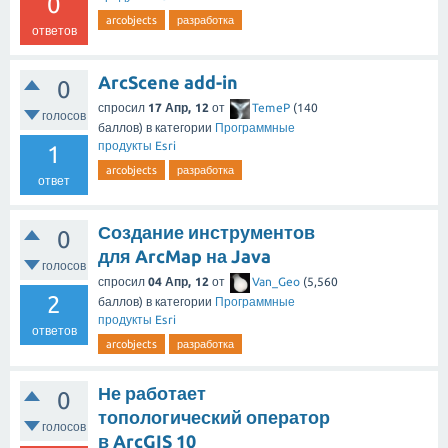
0
arcobjects
разработка
ответов
ArcScene add-in
0
спросил
17 Апр, 12
от
TemeP
(
140
голосов
баллов)
в категории
Программные
продукты Esri
1
arcobjects
разработка
ответ
Создание инструментов
0
для ArcMap на Java
голосов
спросил
04 Апр, 12
от
Van_Geo
(
5,560
2
баллов)
в категории
Программные
продукты Esri
ответов
arcobjects
разработка
Не работает
0
топологический оператор
голосов
в ArcGIS 10