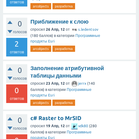
ответов
arcobjects
разработка
Приближение к слою
0
спросил
26 Апр, 12
от
s.ledentsov
голосов
(
180
баллов)
в категории
Программные
продукты Esri
2
arcobjects
разработка
ответов
Заполнение атрибутивной
0
таблицы данными
голосов
спросил
23 Апр, 12
от
jerrx
(
140
0
баллов)
в категории
Программные
продукты Esri
ответов
arcobjects
разработка
c# Raster to MrSID
0
спросил
19 Апр, 12
от
vdk80
(
280
голосов
баллов)
в категории
Программные
продукты Esri