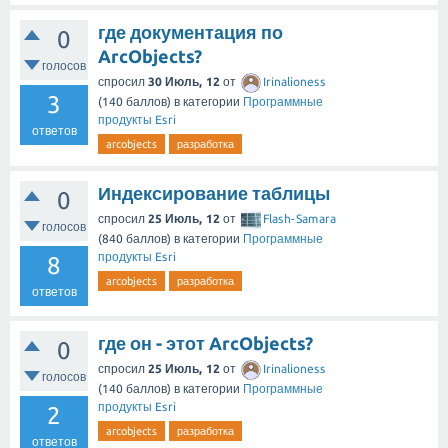
где документация по
0
ArcObjects?
голосов
спросил
30 Июль, 12
от
Irinalioness
3
(
140
баллов)
в категории
Программные
продукты Esri
ответов
arcobjects
разработка
Индексирование таблицы
0
спросил
25 Июль, 12
от
Flash-Samara
голосов
(
840
баллов)
в категории
Программные
продукты Esri
8
arcobjects
разработка
ответов
где он - этот ArcObjects?
0
спросил
25 Июль, 12
от
Irinalioness
голосов
(
140
баллов)
в категории
Программные
продукты Esri
2
arcobjects
разработка
ответов