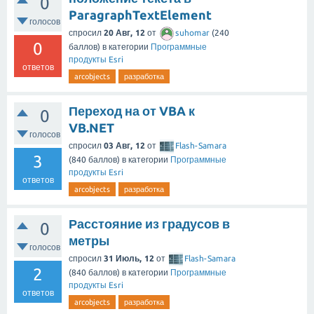
0
ParagraphTextElement
голосов
спросил
20 Авг, 12
от
suhomar
(
240
0
баллов)
в категории
Программные
продукты Esri
ответов
arcobjects
разработка
Переход на от VBA к
0
VB.NET
голосов
спросил
03 Авг, 12
от
Flash-Samara
3
(
840
баллов)
в категории
Программные
продукты Esri
ответов
arcobjects
разработка
Расстояние из градусов в
0
метры
голосов
спросил
31 Июль, 12
от
Flash-Samara
2
(
840
баллов)
в категории
Программные
продукты Esri
ответов
arcobjects
разработка