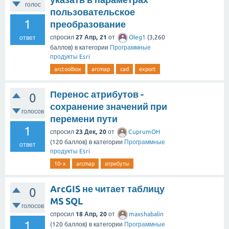
голос
пользовательское
1
преобразование
спросил
27 Апр, 21
от
Oleg1
(
3,260
ответ
баллов)
в категории
Программные
продукты Esri
arctoolbox
arcmap
cad
export
Перенос атрибутов -
0
сохранение значений при
голосов
перемени пути
1
спросил
23 Дек, 20
от
CuprumOH
(
120
баллов)
в категории
Программные
ответ
продукты Esri
10-x
arcmap
атрибуты
ArcGIS не читает таблицу
0
MS SQL
голосов
спросил
18 Апр, 20
от
maxshabalin
1
(
120
баллов)
в категории
Программные