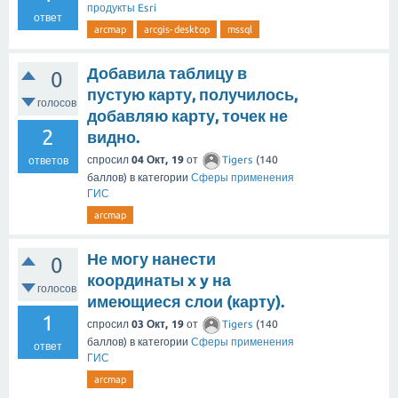
продукты Esri
ответ
arcmap
arcgis-desktop
mssql
Добавила таблицу в
0
пустую карту, получилось,
голосов
добавляю карту, точек не
2
видно.
спросил
04 Окт, 19
от
Tigers
(
140
ответов
баллов)
в категории
Сферы применения
ГИС
arcmap
Не могу нанести
0
координаты x y на
голосов
имеющиеся слои (карту).
1
спросил
03 Окт, 19
от
Tigers
(
140
баллов)
в категории
Сферы применения
ответ
ГИС
arcmap