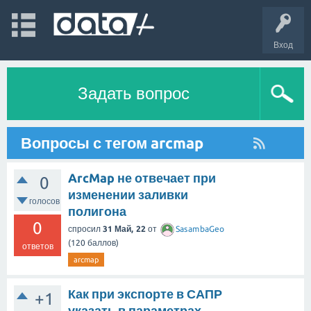
Вход
Задать вопрос
Вопросы с тегом arcmap
ArcMap не отвечает при
0
изменении заливки
голосов
полигона
0
спросил
31 Май, 22
от
SasambaGeo
(
120
баллов)
ответов
arcmap
Как при экспорте в САПР
+1
указать в параметрах