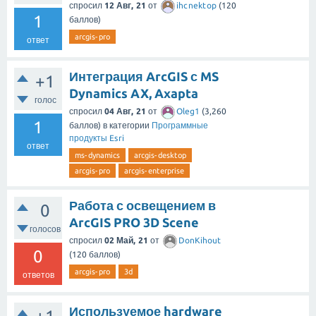
спросил
12 Авг, 21
от
ihcnektop
(
120
1
баллов)
arcgis-pro
ответ
Интеграция ArcGIS с MS
+1
Dynamics AX, Axapta
голос
спросил
04 Авг, 21
от
Oleg1
(
3,260
1
баллов)
в категории
Программные
продукты Esri
ответ
ms-dynamics
arcgis-desktop
arcgis-pro
arcgis-enterprise
Работа с освещением в
0
ArcGIS PRO 3D Scene
голосов
спросил
02 Май, 21
от
DonKihout
0
(
120
баллов)
arcgis-pro
3d
ответов
Используемое hardware