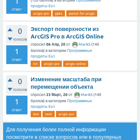
1
(
120
баллов)
в категории
Программные
продукты Esri
ответ
arcgis-pro
ppkx
portal-for-arcgis
Экспорт поверхности из
0
ArcGIS Pro в ArcGIS Online
голосов
спросил
06 Апр, 20
от
MarikS
(
140
1
баллов)
в категории
Программные
продукты Esri
ответ
tin
arcgis-pro
arcgis-online
Изменение масштаба при
0
перемещении объекта
голосов
спросил
23 Март, 20
от
MarikS
(
140
1
баллов)
в категории
Программные
продукты Esri
ответ
bim
revit
arcgis-pro
Для получения более полной информации
посмотрите в
списке вопросов
или в
популярных