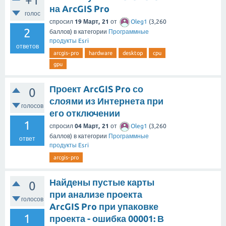
+1
на ArcGIS Pro
голос
спросил
19 Март, 21
от
Oleg1
(
3,260
2
баллов)
в категории
Программные
продукты Esri
ответов
arcgis-pro
hardware
desktop
cpu
gpu
Проект ArcGIS Pro со
0
слоями из Интернета при
голосов
его отключении
1
спросил
04 Март, 21
от
Oleg1
(
3,260
баллов)
в категории
Программные
ответ
продукты Esri
arcgis-pro
Найдены пустые карты
0
при анализе проекта
голосов
ArcGIS Pro при упаковке
1
проекта - ошибка 00001: В