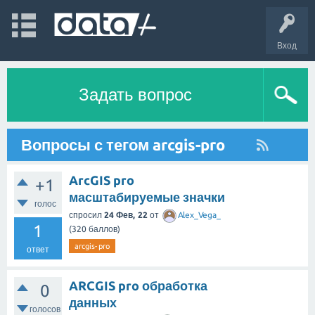
Вход
Задать вопрос
Вопросы с тегом arcgis-pro
ArcGIS pro
+1
масштабируемые значки
голос
спросил
24 Фев, 22
от
Alex_Vega_
1
(
320
баллов)
arcgis-pro
ответ
ARCGIS pro обработка
0
данных
голосов