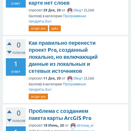
карте нет слоев
ответ
спросил
29 Дек, 20
от
Oleg1
(
3,260
баллов)
в категории
Программные
продукты Esri
arcgis-pro
ppkx
Как правильно перенести
0
проект Pro, созданный
голосов
локально, но включающий
1
данные из локальных и
сетевых источников
ответ
спросил
11 Дек, 20
от
Oleg1
(
3,260
баллов)
в категории
Программные
продукты Esri
arcgis-pro
Проблема с созданием
0
пакета карты ArcGIS Pro
голосов
спросил
18 Июнь, 20
от
idrisova_ei