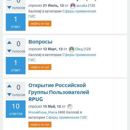
0
спросил
21 Июль, 13
от
qssaka
(
120
голосов
баллов)
в категории
Сферы применения
ГИС
1
нефть-и-газ
ответ
Вопросы
0
спросил
12 Март, 13
от
Oleg
(
120
голосов
баллов)
в категории
Сферы применения
ГИС
1
нефть-и-газ
ответ
Открытие Российской
0
Группы Пользователей
голосов
RPUG
10
спросил
15 Май, 12
от
Monakhova_Maria
(
400
баллов)
в
ответов
категории
Сферы применения ГИС
нефть-и-газ