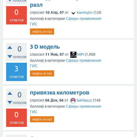
голосов
разл
0
спросил
10 Апр, 07
от
kienhqhn
(
120
баллов)
в категории
Сферы применения
ответов
ГИС
нефть-и-газ
3 D модель
0
спросил
11 Янв, 07
от
NIPI
(
1,900
голосов
баллов)
в категории
Сферы применения
ГИС
3
нефть-и-газ
ответов
привязка километров
0
спросил
06 Дек, 06
от
bahilazzz
(
140
голосов
баллов)
в категории
Сферы применения
ГИС
0
нефть-и-газ
ответов