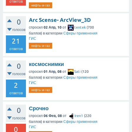
ответов
нефть-и-газ
Arc Scense- ArcView_3D
0
спросил
02 Апр, 10
от
tentek
(
700
голосов
баллов)
в категории
Сферы применения
ГИС
21
нефть-и-газ
ответов
космоснимки
0
спросил
01 Апр, 08
от
Sati
(
120
голосов
баллов)
в категории
Сферы применения
ГИС
2
нефть-и-газ
ответов
Срочно
0
спросил
06 Фев, 08
от
Iren1
(
220
голосов
баллов)
в категории
Сферы применения
ГИС
0