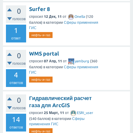
Surfer 8
0
спросил
12 Дек, 11
от
Onella
(
120
голосов
баллов)
в категории
Сферы применения
ГИС
1
нефть-и-газ
ответ
WMS portal
0
спросил
07 Апр, 11
от
yamburg
(
360
голосов
баллов)
в категории
Сферы применения
ГИС
4
нефть-и-газ
ответов
Гидравлический расчет
0
газа для ArcGIS
голосов
спросил
25 Март, 11
от
ESRI_user
14
(
540
баллов)
в категории
Сферы
применения ГИС
ответов
нефть-и-газ