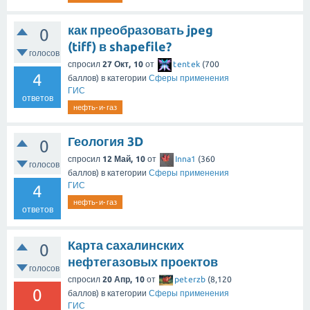
как преобразовать jpeg
0
(tiff) в shapefile?
голосов
спросил
27 Окт, 10
от
tentek
(
700
4
баллов)
в категории
Сферы применения
ГИС
ответов
нефть-и-газ
Геология 3D
0
спросил
12 Май, 10
от
Inna1
(
360
голосов
баллов)
в категории
Сферы применения
ГИС
4
нефть-и-газ
ответов
Карта сахалинских
0
нефтегазовых проектов
голосов
спросил
20 Апр, 10
от
peterzb
(
8,120
0
баллов)
в категории
Сферы применения
ГИС