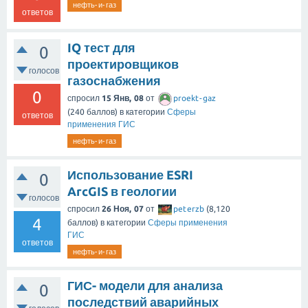
нефть-и-газ
ответов
IQ тест для
0
проектировщиков
голосов
газоснабжения
0
спросил
15 Янв, 08
от
proekt-gaz
(
240
баллов)
в категории
Сферы
ответов
применения ГИС
нефть-и-газ
Использование ESRI
0
ArcGIS в геологии
голосов
спросил
26 Ноя, 07
от
peterzb
(
8,120
4
баллов)
в категории
Сферы применения
ГИС
ответов
нефть-и-газ
ГИС- модели для анализа
0
последствий аварийных