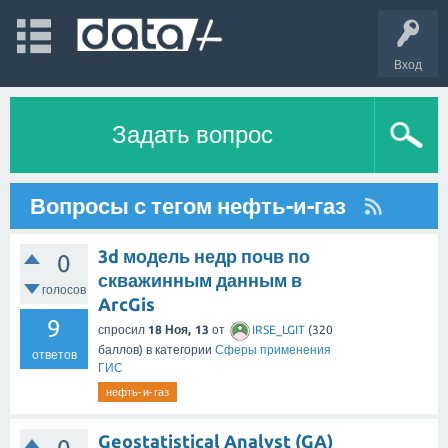
Вход
Задать вопрос
Вопросы с тегом нефть-и-газ
3d модель недр почв по
0
скважинным данным в
голосов
ArcGis
9
спросил
18 Ноя, 13
от
IRSE_LGIT
(
320
баллов)
в категории
Сферы применения
ответов
ГИС
нефть-и-газ
Geostatistical Analyst (GA)