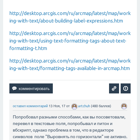
http://desktop.arcgis.com/ru/arcmap/latest/map/work
ing-with-text/about-building-label-expressions.htm
http://desktop.arcgis.com/ru/arcmap/latest/map/work
ing-with-text/using-text-formatting-tags-about-text-
formatting-t.htm
http://desktop.arcgis.com/ru/arcmap/latest/map/work
ing-with-text/formatting-tags-available-in-arcmap.htm
оставил комментарий
13 Ноя, 17
от
artchuh
(
480
баллов)
Попробовал разными способами, как вы посоветовали,
перевел в текстовые поля, попробывал и питон и
вбскрипт, однако проблема в том, что в редакторе
символов поле "Выровнять по горизонтали" не активно.