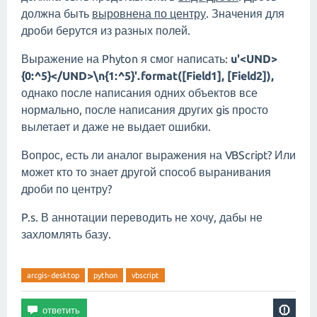
должна быть
выровнена по центру
. Значения для
дроби берутся из разных полей.
Выражение на Phyton я смог написать:
u'<UND>
{0:^5}</UND>\n{1:^5}'.format([Field1], [Field2]),
однако после написания одних объектов все
нормально, после написания других gis просто
вылетает и даже не выдает ошибки.
Вопрос, есть ли аналог выражения на VBScript? Или
может кто то знает другой способ выранивания
дроби по центру?
P.s. В аннотации переводить не хочу, дабы не
захломлять базу.
arcgis-desktop
python
vbscript