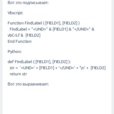
Вот это подписывает:
Vbscript:
Function FindLabel ( [FIELD1], [FIELD2] )
FindLabel = "<UND>" & [FIELD1] & "</UND>" &
vbCrLf & [FIELD2]
End Function
Python:
def FindLabel ( [FIELD1], [FIELD2] ):
str = '<UND>' + [FIELD1] + '</UND>' + '\n' + [FIELD2]
return str
Вот это выравнивает: