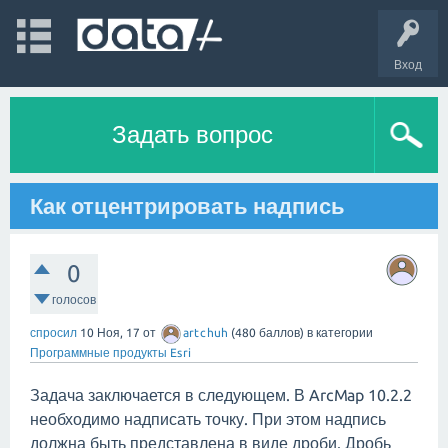
Вход
Задать вопрос
Как отцентрировать надпись
0
голосов
спросил
10 Ноя, 17
от
artchuh
(
480
баллов)
в категории
Программные продукты Esri
Задача заключается в следующем. В ArcMap 10.2.2
необходимо надписать точку. При этом надпись
должна быть представлена в
виде дроби
. Дробь