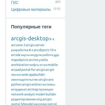
(87)
ГИС
(312)
Цифровые материалы
Популярные теги
arcgis-desktop
9-x
arcview-3
arcgis-server
разработка
8-x
arcobjects
10-x
arcsde
карты
модули
работа
ддз
mapobjects
arcims
учёба
workstation
нефть-и-газ
mobile
arcpad
portal-for-arcgis
arcgis
лесхоз
web-appbuilder
законодательство
arcgis-pro
python
arcgis-online
системы-
координат
arcmap
проекции
network-analyst
model-builder
редактирование
ипд
arcgis-
portal
3dmodel
axscenecontrol