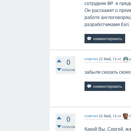
сотрудник BP и пред
Он расскажет о пре
работе англоговорящ
разработчиками Esri.
ответил
22 Май, 12
от
0
голосов
забыли сказать скок
ответил
22 Май, 12
от
G
0
голосов
Какой Вы, Сергей, 