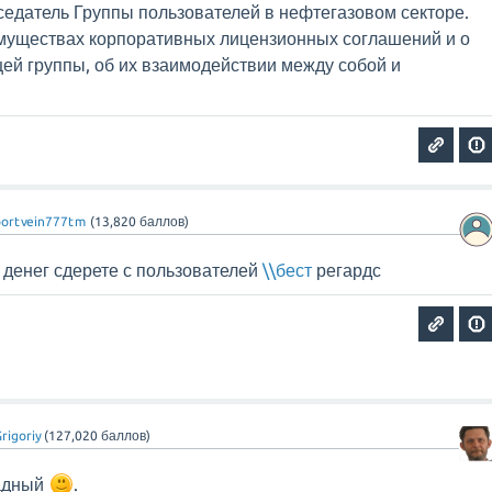
седатель Группы пользователей в нефтегазовом секторе.
имуществах корпоративных лицензионных соглашений и о
ей группы, об их взаимодействии между собой и
portvein777tm
(
13,820
баллов)
о денег сдерете с пользователей
\\бест
регардс
rigoriy
(
127,020
баллов)
жадный
.