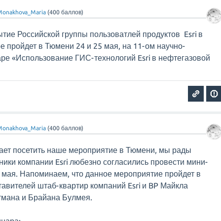
Monakhova_Maria
(
400
баллов)
тие Российской группы пользоватлей продуктов Esri в
е пройдет в Тюмени 24 и 25 мая, на 11-ом научно-
ре «Использование ГИС-технологий Esri в нефтегазовой
Monakhova_Maria
(
400
баллов)
евает посетить наше мероприятие в Тюмени, мы рады
дники компании Esri любезно согласились провести мини-
 мая. Напоминаем, что данное мероприятие пройдет в
тавителей штаб-квартир компаний Esri и BP Майкла
тмана и Брайана Булмея.