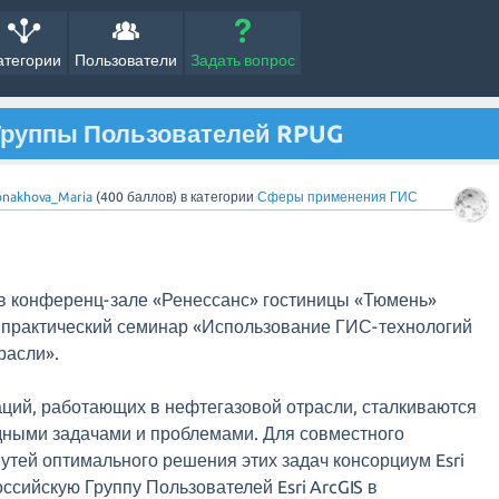
атегории
Пользователи
Задать вопрос
Группы Пользователей RPUG
nakhova_Maria
(
400
баллов)
в категории
Сферы применения ГИС
а в конференц-зале «Ренессанс» гостиницы «Тюмень»
-практический семинар «Использование ГИС-технологий
расли».
ций, работающих в нефтегазовой отрасли, сталкиваются
одными задачами и проблемами. Для совместного
утей оптимального решения этих задач консорциум Esri
оссийскую Группу Пользователей Esri ArcGIS в