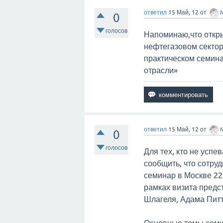
ответил
15 Май, 12
от
0
голосов
Напоминаю,что откры
нефтегазовом сектор
практическом семина
отрасли»
ответил
15 Май, 12
от
0
голосов
Для тех, кто не усп
сообщить, что сотру
семинар в Москве 22
рамках визита предс
Шлагеля, Адама Пит