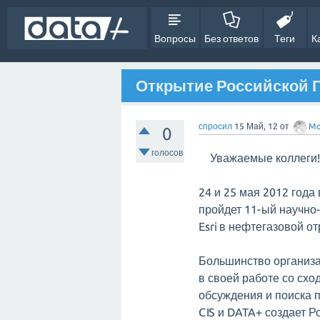
Вопросы
Без ответов
Теги
К
Открытие Российской 
спросил
15 Май, 12
от
Mo
0
голосов
Уважаемые коллеги!
24 и 25 мая 2012 год
пройдет 11-ый научно
Esri в нефтегазовой от
Большинство организа
в своей работе со сх
обсуждения и поиска п
CIS и DATA+ создает Р