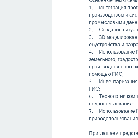
Основные темы семи
1. Интеграция прогр
производством и сис
промысловыми данн
2. Создание ситуац
3. 3D моделирование
обустройства и разр
4. Использование Г
земельного, градост
производственного 
помощью ГИС;
5. Инвентаризация 
ГИС;
6. Технологии комп
недропользования;
7. Использование Г
природопользования
Приглашаем представ