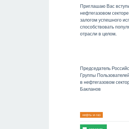
Приглашаю Вас вступит
нефтегазовом секторе.
залогом успешного ис
способствовать попул
отрасли в целом.
Председатель Россий
Группы Пользователе
в нефтега
Бакланов
нефть-и-газ