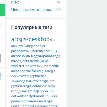
(87)
ГИС
(312)
Цифровые материалы
Популярные теги
arcgis-desktop
9-x
arcview-3
arcgis-server
разработка
8-x
arcobjects
10-x
arcsde
карты
модули
работа
ддз
mapobjects
arcims
учёба
workstation
нефть-и-газ
mobile
arcpad
portal-for-arcgis
arcgis
лесхоз
web-appbuilder
законодательство
arcgis-pro
python
arcgis-online
системы-
координат
arcmap
проекции
network-analyst
model-builder
редактирование
ипд
arcgis-
portal
3dmodel
axscenecontrol