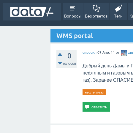
Вопросы
Без ответов
Теги
К
WMS portal
спросил
07 Апр, 11
от
ya
0
голосов
Добрый день Дамы и Г
нефтяным и газовым м
газ). Заранее СПАСИ
нефть-и-газ