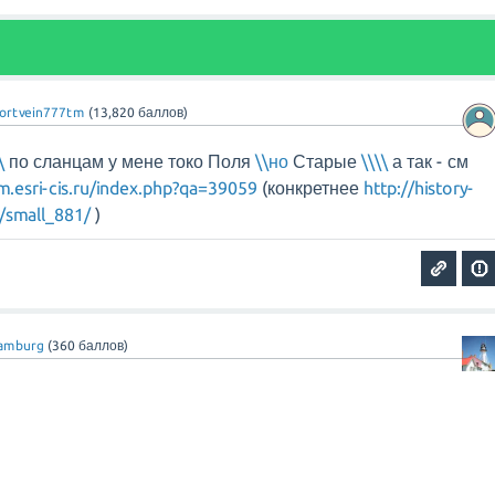
ortvein777tm
(
13,820
баллов)
\
по сланцам у мене токо Поля
\\но
Старые
\\\\
а так - см
m.esri-cis.ru/index.php?qa=39059
(конкретнее
http://history-
1/small_881/
)
amburg
(
360
баллов)