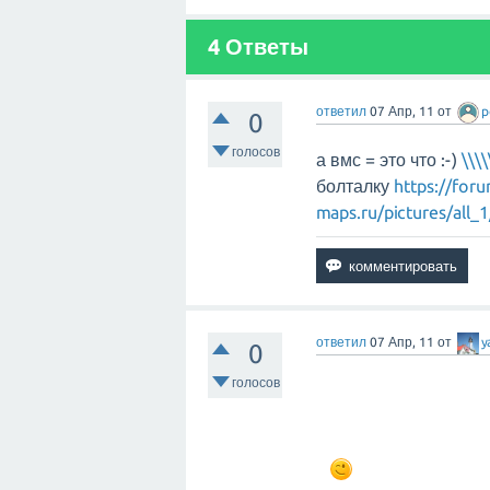
4 Ответы
ответил
07 Апр, 11
от
p
0
голосов
а вмс = это что :-)
\\\\
болталку
https://foru
maps.ru/pictures/all_
ответил
07 Апр, 11
от
y
0
голосов