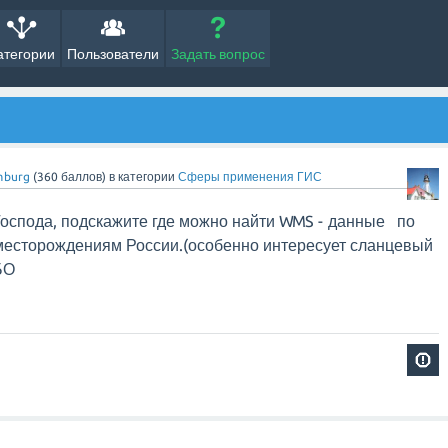
атегории
Пользователи
Задать вопрос
mburg
(
360
баллов)
в категории
Сферы применения ГИС
оспода, подскажите где можно найти WMS - данные по
есторождениям России.(особенно интересует сланцевый
БО