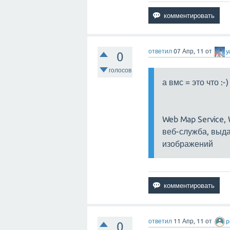
ответил
07 Апр, 11
от
y
0
голосов
а вмс = это что :-)
Web Map Service,
веб-служба, выд
изображений
ответил
11 Апр, 11
от
p
0