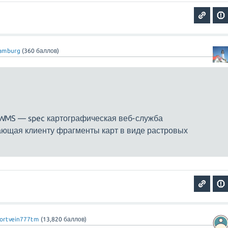
amburg
(
360
баллов)
 WMS — spec картографическая веб-служба
ающая клиенту фрагменты карт в виде растровых
ortvein777tm
(
13,820
баллов)